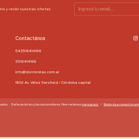
te y recibí nuestras ofertas.
Contactános
543516414166
3516414166
info@dormirelax.com.ar
1802 Av. Vélez Sarsfield / Córdoba capital
vados.
Defensa de las y los consumidores. Para reclamos
ingresá acá.
/
Botón de arrepentimien