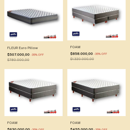
FOAM
FLEUR Euro Pillow
$858.000,00
-
35
%
OFF
$507.000,00
-
35
%
OFF
$1.320.000,00
$780.000,00
FOAM
FOAM
$630.000,00
$455.000,00
-
35
%
OFF
-
35
%
OFF