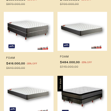
$970.000,00
$700.000,00
FOAM
FOAM
$484.000,00
-
35
%
OFF
$416.000,00
-
35
%
OFF
$745.000,00
$640.000,00
Sin stock