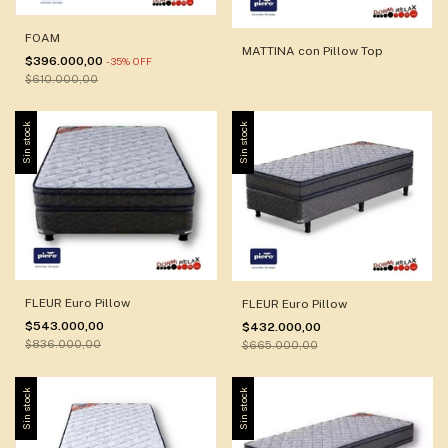
FOAM
MATTINA con Pillow Top
$396.000,00
-
35
%
OFF
$610.000,00
Sin stock
Sin stock
FLEUR Euro Pillow
FLEUR Euro Pillow
$543.000,00
$432.000,00
$836.000,00
$665.000,00
Sin stock
Sin stock