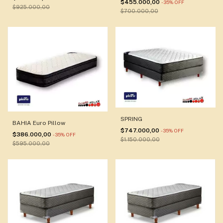
$455.000,00
-
35
%
OFF
$925.000,00
$700.000,00
SPRING
BAHIA Euro Pillow
$747.000,00
-
35
%
OFF
$386.000,00
-
35
%
OFF
$1.150.000,00
$595.000,00